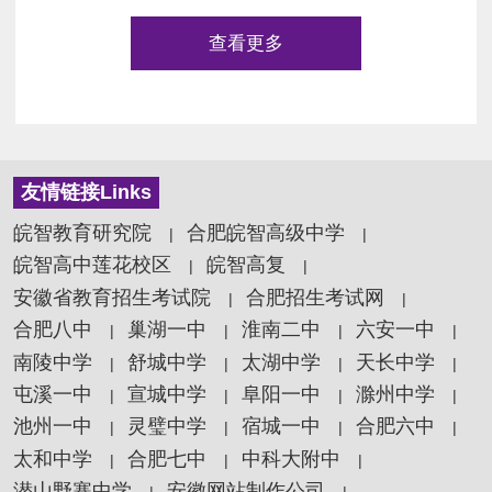
查看更多
友情链接Links
皖智教育研究院
合肥皖智高级中学
|
|
皖智高中莲花校区
皖智高复
|
|
安徽省教育招生考试院
合肥招生考试网
|
|
合肥八中
巢湖一中
淮南二中
六安一中
|
|
|
|
南陵中学
舒城中学
太湖中学
天长中学
|
|
|
|
屯溪一中
宣城中学
阜阳一中
滁州中学
|
|
|
|
池州一中
灵璧中学
宿城一中
合肥六中
|
|
|
|
太和中学
合肥七中
中科大附中
|
|
|
潜山野寨中学
安徽网站制作公司