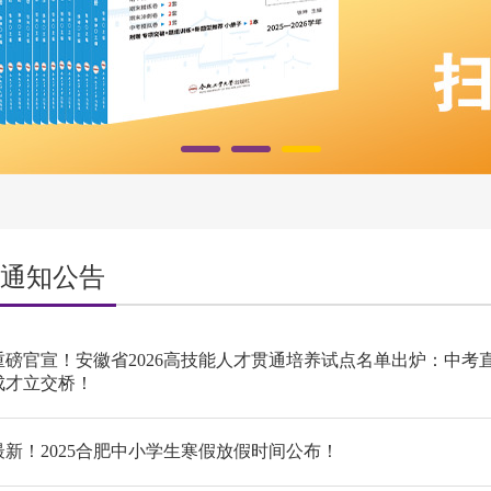
通知公告
重磅官宣！安徽省2026高技能人才贯通培养试点名单出炉：中考
成才立交桥！
最新！2025合肥中小学生寒假放假时间公布！