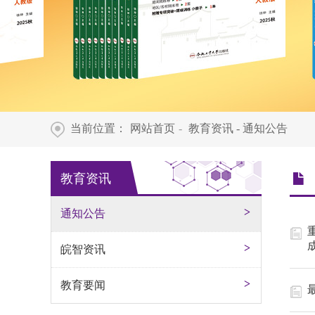
当前位置：
网站首页
-
教育资讯 - 通知公告
教育资讯
>
通知公告
>
皖智资讯
>
教育要闻