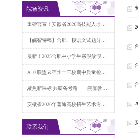
皖智资讯
重磅官宣！安徽省2026高技能人才贯通培养试点名单出炉：中考直通本科，打破升学分水岭，搭建成才立交桥！
【皖智特稿】合肥一模语文试题分析报告
最新！2025合肥中小学生寒假放假时间公布！
A10 联盟 &宿州十三校期中质量检测分析会暨学科素养实践报告会在灵璧中学顺利召开！
聚焦新课标 共研备考路——皖智教育第二十届秋季中考研讨会在合肥顺利召开！
安徽省2026年普通高校招生艺术专业统一考试（舞蹈类）温馨提示
联系我们