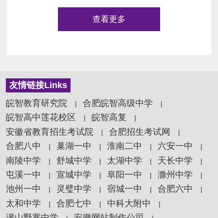
查看更多
友情链接Links
皖智教育研究院
合肥皖智高级中学
|
|
皖智高中莲花校区
皖智高复
|
|
安徽省教育招生考试院
合肥招生考试网
|
|
合肥八中
巢湖一中
淮南二中
六安一中
|
|
|
|
南陵中学
舒城中学
太湖中学
天长中学
|
|
|
|
屯溪一中
宣城中学
阜阳一中
滁州中学
|
|
|
|
池州一中
灵璧中学
宿城一中
合肥六中
|
|
|
|
太和中学
合肥七中
中科大附中
|
|
|
潜山野寨中学
安徽网站制作公司