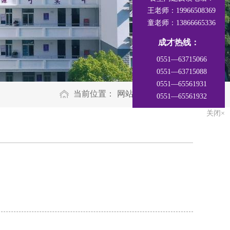
王老师：19966508369
童老师：13866665336
成才热线：
0551—63715066
0551—63715088
0551—65561931
当前位置：
网站首页
-
教师风采
0551—65561932
关闭×