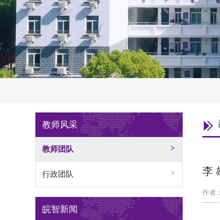
教师风采
>
教师团队
李 
>
行政团队
作者：
皖智新闻