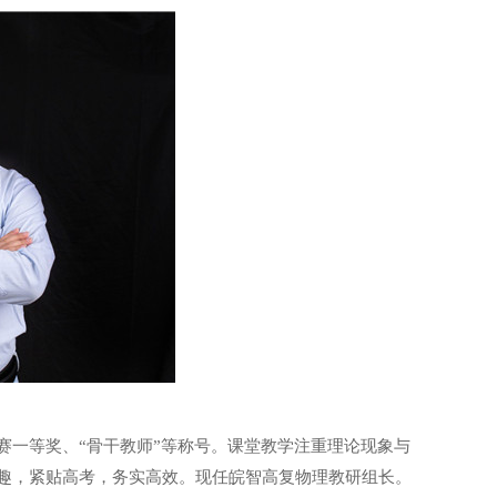
赛一等奖、“骨干教师”等称号。课堂教学注重理论现象与
趣，紧贴高考，务实高效。现任皖智高复物理教研组长。