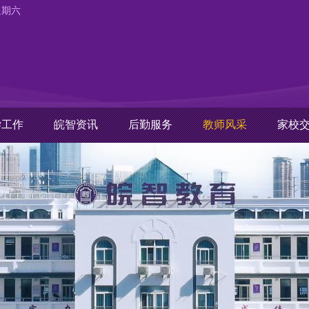
星期六
学工作
皖智资讯
后勤服务
教师风采
家校