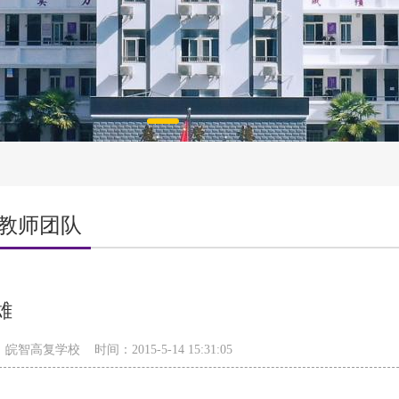
教师团队
雄
皖智高复学校 时间：2015-5-14 15:31:05