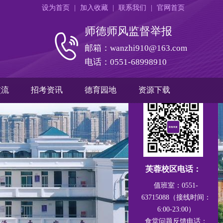
设为首页
|
加入收藏
|
联系我们
|
官网首页
师德师风监督举报
邮箱：wanzhi910@163.com
电话：0551-68998910
交流
招考资讯
德育园地
资源下载
芙蓉校区电话：
值班室：0551-
63715088（接线时间：
6:00-23:00）
食堂问题反馈电话：