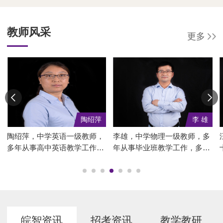
教师风采
更多
陶绍萍
李 雄
陶绍萍，中学英语一级教师，
李雄，中学物理一级教师，多
多年从事高中英语教学工作，
年从事毕业班教学工作，多次
具有多年高复班教学经验。对
获得优质课比赛一等奖、“骨
高考有深入研究，有多篇德育
干教师”等称号。课堂教学注
及高考教研方面的论文获市级
重理论现象与现实实例的有机
一、二等奖，曾荣获马鞍山市
结合，对生活现象进行试验设
高中课堂教学二等奖。现任皖
计并精编案例习题，激发兴
智高复英语教研组长。...
趣，紧贴高考，务实高效。现
皖智资讯
招考资讯
教学教研