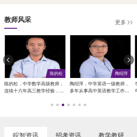
教师风采
更多
陈的松
陶绍萍
陈的松，中学数学高级教师，
陶绍萍，中学英语一级教师，
连续十六年高三教学经验，曾
多年从事高中英语教学工作，
获安庆市宿松县“高考突出贡
具有多年高复班教学经验。对
献奖”，所带学生先后考上北
高考有深入研究，有多篇德育
大、清华，皖智研究院“1号
及高考教研方面的论文获市级
卷”试卷系列数学试卷审卷专
一、二等奖，曾荣获马鞍山市
家，教学成绩显著，多次被评
高中课堂教学二等奖。现任皖
为先进个人。现任皖智高复文
智高复英语教研组长。...
皖智资讯
招考资讯
教学教研