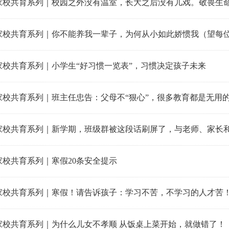
家校共育系列｜校园之外没有温室，长大之后没有儿戏。敬畏生
家校共育系列｜你不能养我一辈子，为何从小如此娇惯我（望每
家校共育系列｜小学生“好习惯一览表”，习惯决定孩子未来
家校共育系列｜班主任忠告：父母不“狠心”，很多教育都是无用
家校共育系列｜新学期，班级群被这段话刷屏了，与老师、家长
家校共育系列｜寒假20条安全提示
家校共育系列｜寒假！请告诉孩子：学习不苦，不学习的人才苦
家校共育系列｜为什么儿女不孝顺 从饭桌上菜开始，就做错了！