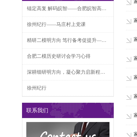
锚定高复 解码皖智——合肥皖智高复2026年招生简章
徐州纪行——马庄村上党课
精研二模明方向 笃行备考促提升——2026年高三合肥二模数学研讨会学习心得
合肥二模历史研讨会学习心得
深耕细研明方向，凝心聚力启新程——合肥市高三语文二模分析会学习心得
徐州纪行
联系我们