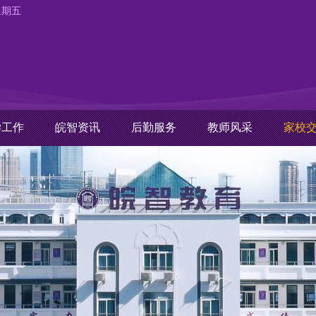
星期五
学工作
皖智资讯
后勤服务
教师风采
家校