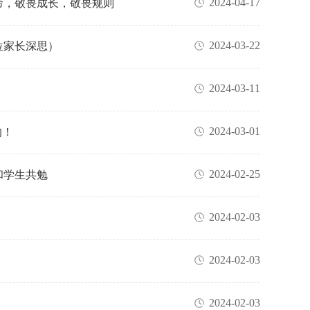
2024-04-17
命，敬畏成长，敬畏规则
2024-03-22
位家长深思）
2024-03-11
2024-03-01
的！
2024-02-25
和学生共勉
2024-02-03
2024-02-03
！
2024-02-03